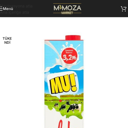
Navigasyona atla
Menü
Ana içeriğe atla
TÜKE
NDI