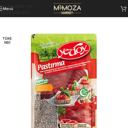
Navigasyona atla
Menü
Ana içeriğe atla
TÜKE
NDI