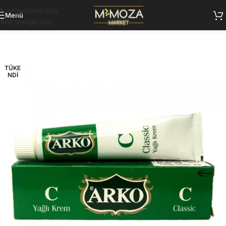
Navigasyona atla
Menü
Ana içeriğe atla
TÜKE
NDI