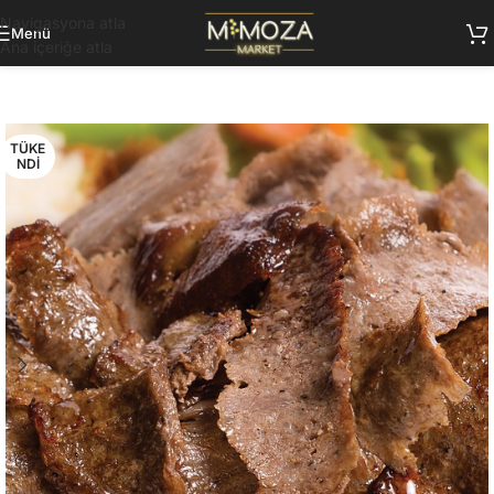
Navigasyona atla
Menü
Ana içeriğe atla
TÜKE
NDI