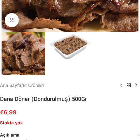
Büyütmek için tıklayın
Ana Sayfa
/
Et Ürünleri
Dana Döner (Dondurulmuş) 500Gr
€
6,99
Stokta yok
Açıklama