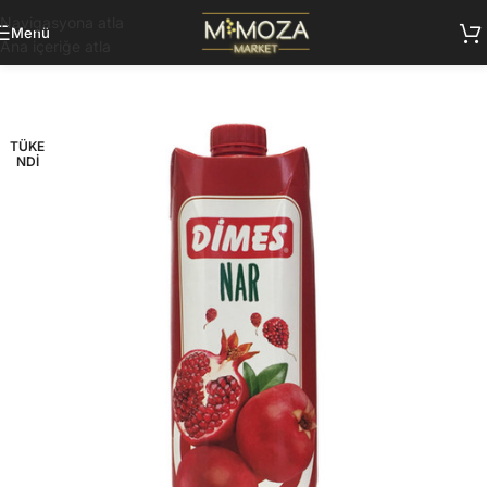
Navigasyona atla
Menü
Ana içeriğe atla
TÜKE
NDI