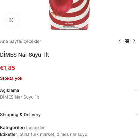
Büyütmek için tıklayın
Ana Sayfa
/
İçecekler
DİMES Nar Suyu 1lt
€
1,85
Stokta yok
Açıklama
DİMES Nar Suyu 1lt
Shipping & Delivery
Kategoriler:
İçecekler
Etiketler:
atina turk market
,
dimes nar suyu