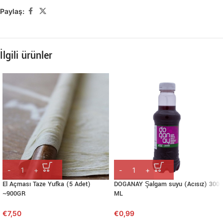
Paylaş:
İlgili ürünler
El Açması Taze Yufka (5 Adet)
DOGANAY Şalgam suyu (Acısız) 300
~900GR
ML
€
7,50
€
0,99