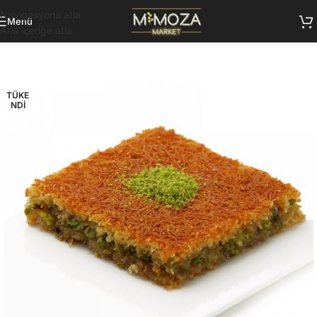
Navigasyona atla
Menü
Ana içeriğe atla
TÜKE
NDI