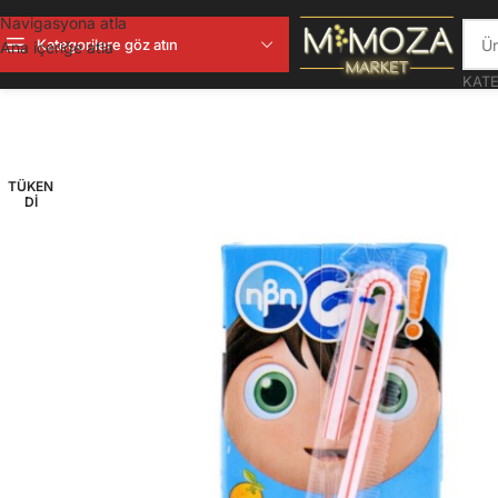
Navigasyona atla
Kategorilere göz atın
Ana içeriğe atla
KATE
TÜKEN
DI