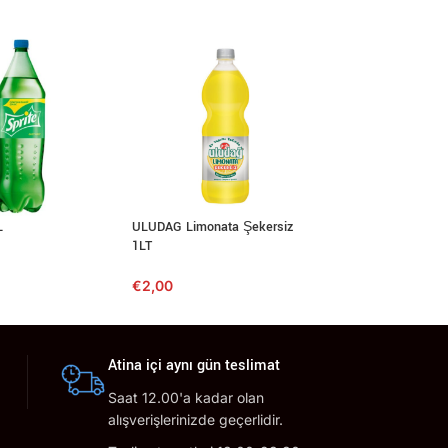
L
ULUDAG Limonata Şekersiz
HELL ENERGY DRI
1LT
€
0,99
€
2,00
Atina içi aynı gün teslimat
Saat 12.00'a kadar olan
alışverişlerinizde geçerlidir.