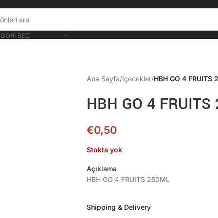
GORI SEÇ
Ana Sayfa
/
İçecekler
/
HBH GO 4 FRUITS 
HBH GO 4 FRUITS
€
0,50
Stokta yok
Açıklama
HBH GO 4 FRUITS 250ML
Shipping & Delivery