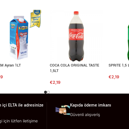
M Ayran 1LT
COCA COLA ORIGINAL TASTE
SPRITE 1,5 
1,5LT
99
€
2,19
€
2,19
 içi ELTA ile adresinize
Kapıda ödeme imkanı
Güvenli alışveriş
lgi için lütfen iletişime