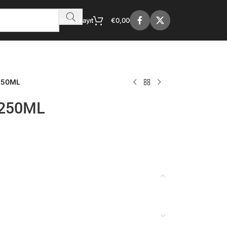
Giriş / kayıt
€
0,00
250ML
 250ML