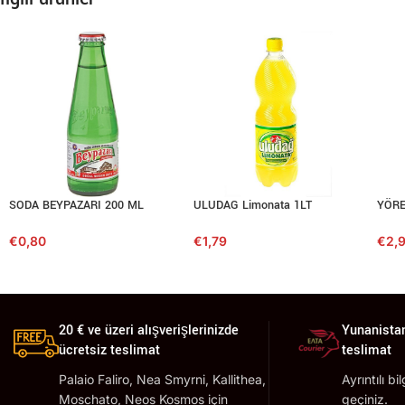
SODA BEYPAZARI 200 ML
ULUDAG Limonata 1LT
YÖRE
€
0,80
€
1,79
€
2,
20 € ve üzeri alışverişlerinizde
Yunanistan
ücretsiz teslimat
teslimat
Palaio Faliro, Nea Smyrni, Kallithea,
Ayrıntılı bi
Moschato, Neos Kosmos için
geçiniz.