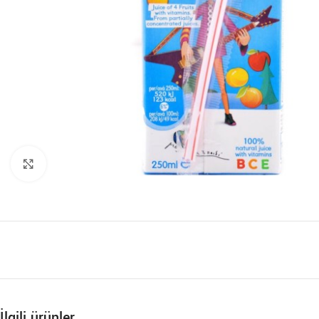
Büyütmek için tıklayın
İlgili ürünler