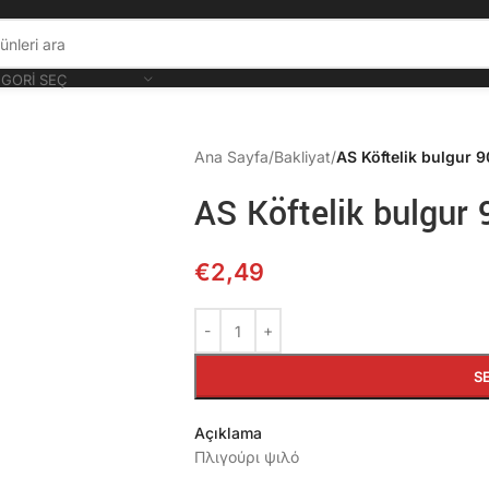
GORI SEÇ
Ana Sayfa
/
Bakliyat
/
AS Köftelik bulgur 
AS Köftelik bulgur
€
2,49
S
Açıklama
Πλιγούρι ψιλό