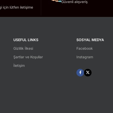
Güvenli alışveriş
lgi için lütfen iletişime
USEFUL LINKS
SOSYAL MEDYA
Gizlilik İlkesi
Facebook
Şartlar ve Koşullar
Instagram
İletişim