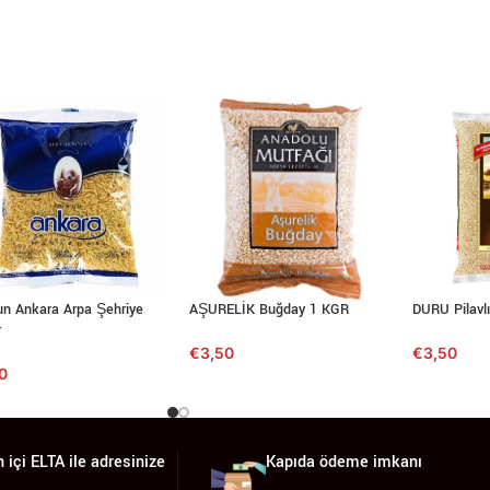
un Ankara Arpa Şehriye
AŞURELİK Buğday 1 KGR
DURU Pilavl
r
€
3,50
€
3,50
40
 içi ELTA ile adresinize
Kapıda ödeme imkanı