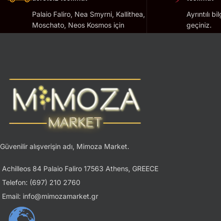
Palaio Faliro, Nea Smyrni, Kallithea,
Ayrıntılı bi
Moschato, Neos Kosmos için
geçiniz.
geçerlidir.
Güvenilir alışverişin adı, Mimoza Market.
Achilleos 84 Palaio Faliro 17563 Athens, GREECE
Telefon: (697) 210 2760
Email: info@mimozamarket.gr