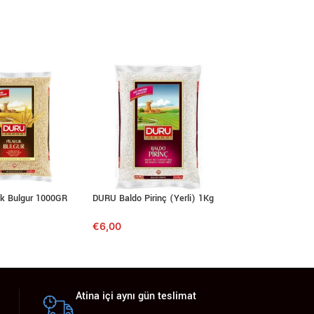
ık Bulgur 1000GR
DURU Baldo Pirinç (Yerli) 1Kg
MARMARA Mısır Un
€
6,00
€
3,90
Atina içi aynı gün teslimat