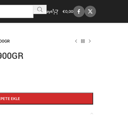
Giriş / kayıt
€
0,00
900GR
 900GR
EPETE EKLE