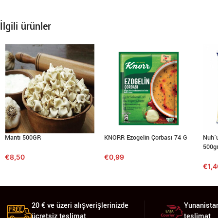
İlgili ürünler
Mantı 500GR
KNORR Ezogelin Çorbası 74 G
Nuh’
500g
€
8,50
€
0,99
€
1,
20 € ve üzeri alışverişlerinizde
Yunanistan
ücretsiz teslimat
teslimat