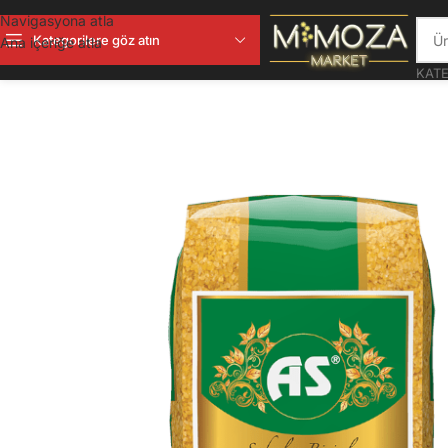
Navigasyona atla
Kategorilere göz atın
Ana içeriğe atla
KATE