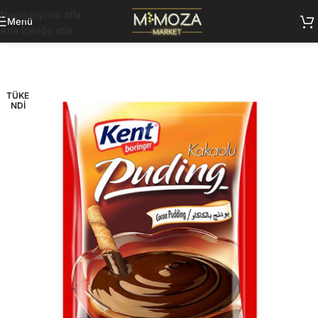
Navigasyona atla
Menü
Ana içeriğe atla
TÜKE
NDI