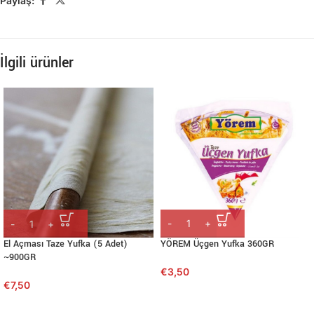
Paylaş:
İlgili ürünler
YÖREM Üçgen Yufka 360GR
El Açması Taze Yufka (5 Adet)
~900GR
€
3,50
€
7,50