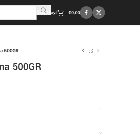
Giriş / kayıt
€
0,00
na 500GR
na 500GR