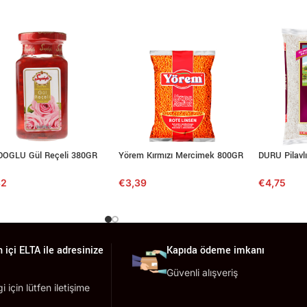
DOGLU Gül Reçeli 380GR
Yörem Kırmızı Mercimek 800GR
DURU Pilavlı
82
€
3,39
€
4,75
 içi ELTA ile adresinize
Kapıda ödeme imkanı
Güvenli alışveriş
lgi için lütfen iletişime