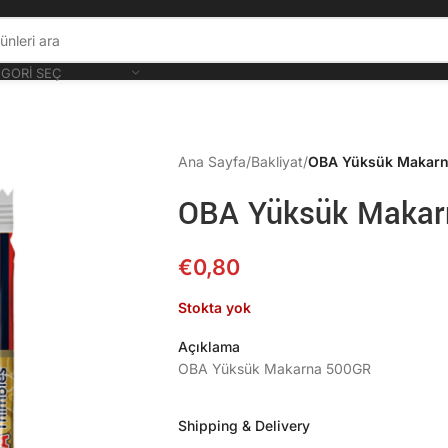
GORI SEÇ
Ana Sayfa
/
Bakliyat
/
OBA Yüksük Makar
OBA Yüksük Makar
€
0,80
Stokta yok
Açıklama
OBA Yüksük Makarna 500GR
Shipping & Delivery