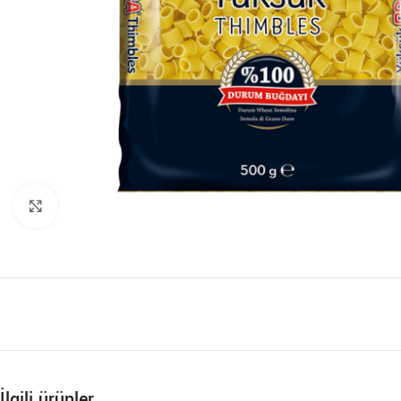
Büyütmek için tıklayın
İlgili ürünler