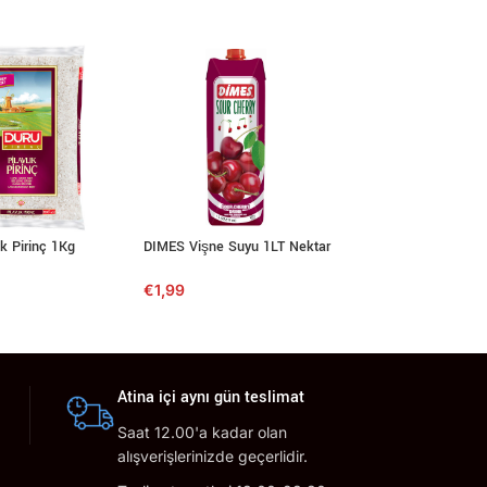
k Pirinç 1Kg
DIMES Vişne Suyu 1LT Nektar
FAIRY Ultra Limon 
Deterjanı 400ml
€
1,99
€
2,89
Atina içi aynı gün teslimat
Saat 12.00'a kadar olan
alışverişlerinizde geçerlidir.