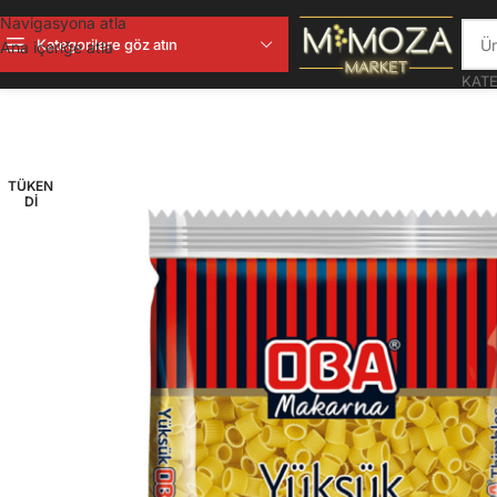
Navigasyona atla
Kategorilere göz atın
Ana içeriğe atla
KATE
TÜKEN
DI