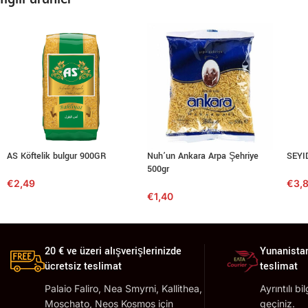
AS Köftelik bulgur 900GR
Nuh’un Ankara Arpa Şehriye
SEYI
500gr
€
2,49
€
3,
€
1,40
20 € ve üzeri alışverişlerinizde
Yunanistan
ücretsiz teslimat
teslimat
Palaio Faliro, Nea Smyrni, Kallithea,
Ayrıntılı bi
Moschato, Neos Kosmos için
geçiniz.