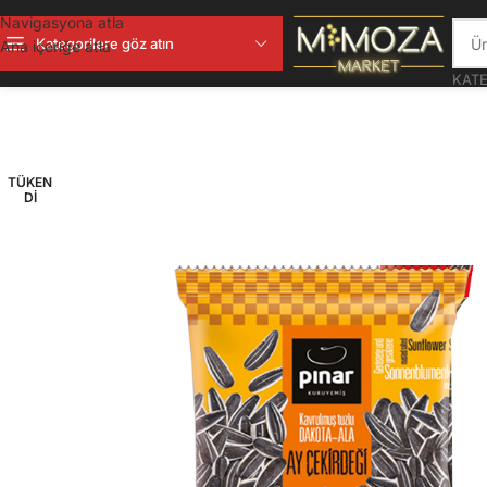
Navigasyona atla
Kategorilere göz atın
Ana içeriğe atla
KATE
TÜKEN
DI