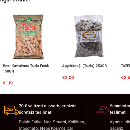
Best Kavrulmuş Tuzlu Fıstık
Ayçekirdeği (Tuzlu) 250GR
TAZE
150GR
€
2,00
€
2,
€
1,19
20 € ve üzeri alışverişlerinizde
Yunanistan
ücretsiz teslimat
teslimat
Palaio Faliro, Nea Smyrni, Kallithea,
Ayrıntılı bi
Moschato, Neos Kosmos için
geçiniz.