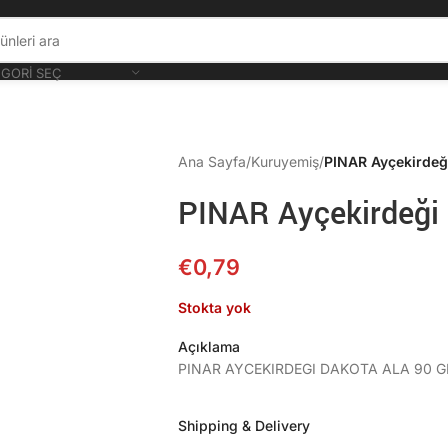
GORI SEÇ
Ana Sayfa
/
Kuruyemiş
/
PINAR Ayçekirde
PINAR Ayçekirdeğ
€
0,79
Stokta yok
Açıklama
PINAR AYCEKIRDEGI DAKOTA ALA 90 G
Shipping & Delivery