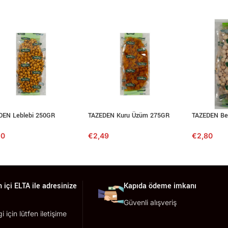
DEN Leblebi 250GR
TAZEDEN Kuru Üzüm 275GR
TAZEDEN Be
50
€
2,49
€
2,80
 içi ELTA ile adresinize
Kapıda ödeme imkanı
Güvenli alışveriş
lgi için lütfen iletişime