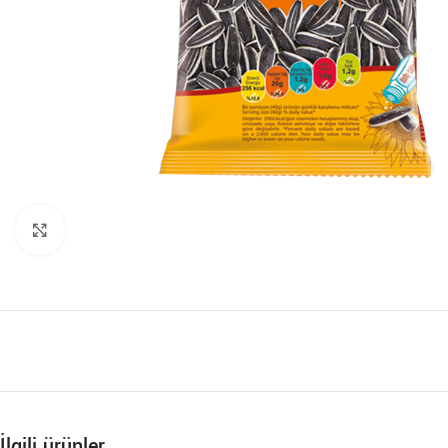
Büyütmek için tıklayın
İlgili ürünler