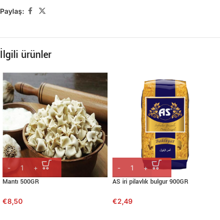
Paylaş:
İlgili ürünler
Mantı 500GR
AS iri pilavlık bulgur 900GR
€
8,50
€
2,49