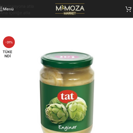
Navigasyona atla
Menü
Ana içeriğe atla
-31%
TÜKE
NDI