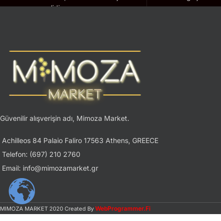
geçerlidir.
Güvenilir alışverişin adı, Mimoza Market.
Achilleos 84 Palaio Faliro 17563 Athens, GREECE
Telefon: (697) 210 2760
Email: info@mimozamarket.gr
WebProgrammer.Fi
MIMOZA MARKET
2020 Created By