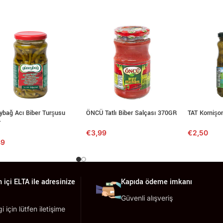
ybağ Acı Biber Turşusu
ÖNCÜ Tatlı Biber Salçası 370GR
TAT Kornişo
r
€
3,99
€
2,50
49
 içi ELTA ile adresinize
Kapıda ödeme imkanı
Güvenli alışveriş
lgi için lütfen iletişime