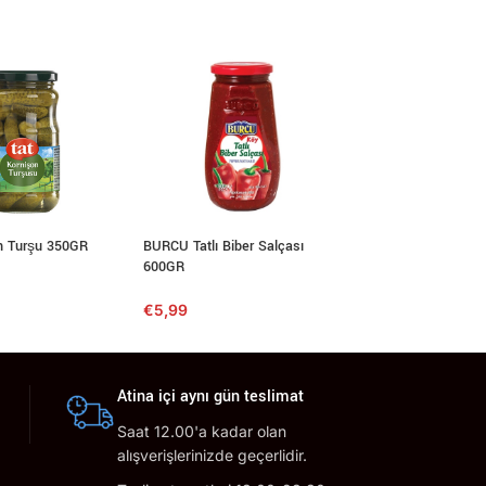
n Turşu 350GR
BURCU Tatlı Biber Salçası
MELIS Kornişon Tu
600GR
€
2,60
€
5,99
Atina içi aynı gün teslimat
Saat 12.00'a kadar olan
alışverişlerinizde geçerlidir.