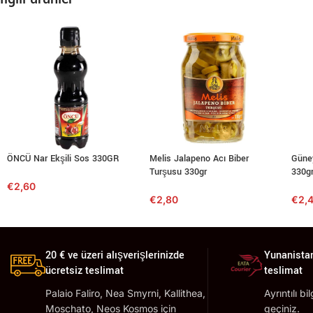
ÖNCÜ Nar Ekşili Sos 330GR
Melis Jalapeno Acı Biber
Güne
Turşusu 330gr
330g
€
2,60
€
2,80
€
2,
20 € ve üzeri alışverişlerinizde
Yunanistan
ücretsiz teslimat
teslimat
Palaio Faliro, Nea Smyrni, Kallithea,
Ayrıntılı bi
Moschato, Neos Kosmos için
geçiniz.