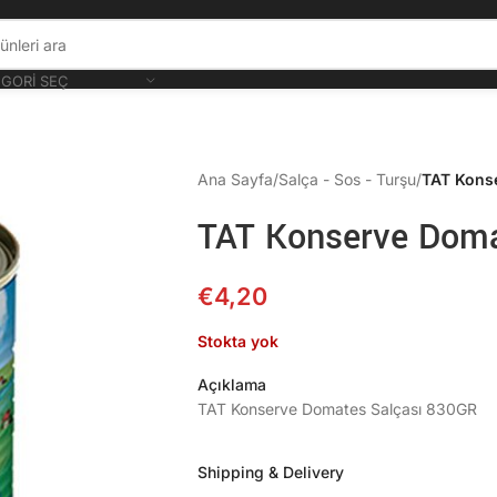
GORI SEÇ
Ana Sayfa
/
Salça - Sos - Turşu
/
TAT Kons
TAT Konserve Doma
€
4,20
Stokta yok
Açıklama
TAT Konserve Domates Salçası 830GR
Shipping & Delivery