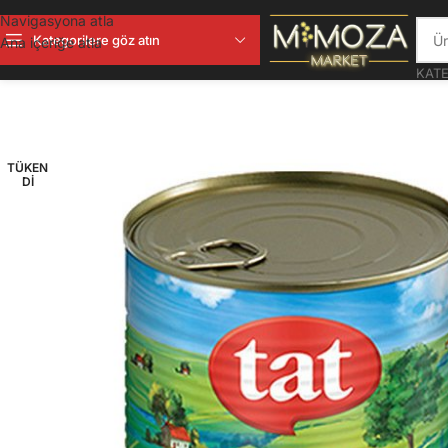
Navigasyona atla
Kategorilere göz atın
Ana içeriğe atla
KATE
TÜKEN
DI