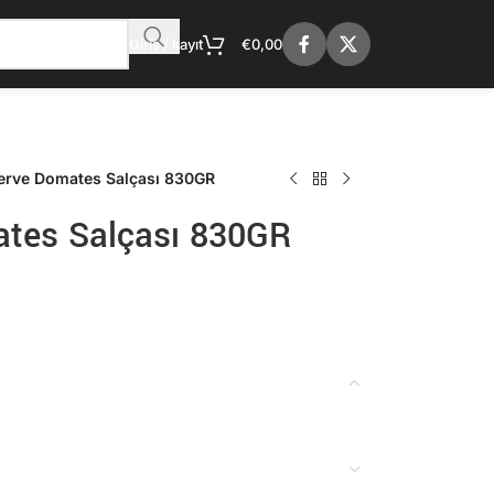
Giriş / kayıt
€
0,00
erve Domates Salçası 830GR
tes Salçası 830GR