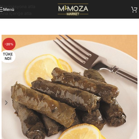
Navigasyona atla
Menü
Ana içeriğe atla
-20%
TÜKE
NDI