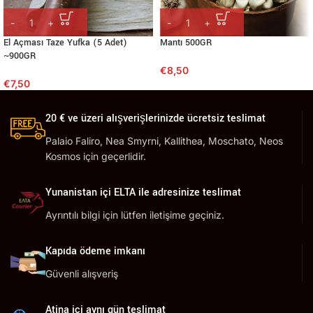
El Açması Taze Yufka (5 Adet)
Mantı 500GR
~900GR
€
8,50
€
7,50
20 € ve üzeri alışverişlerinizde ücretsiz teslimat
Palaio Faliro, Nea Smyrni, Kallithea, Moschato, Neos
Kosmos için geçerlidir.
Yunanistan içi ELTA ile adresinize teslimat
Ayrıntılı bilgi için lütfen iletişime geçiniz.
Kapıda ödeme imkanı
Güvenli alışveriş
Atina içi aynı gün teslimat