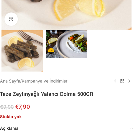
Büyütmek için tıklayın
Ana Sayfa
/
Kampanya ve İndirimler
Taze Zeytinyağlı Yalancı Dolma 500GR
€
7,90
€
9,90
Stokta yok
Açıklama