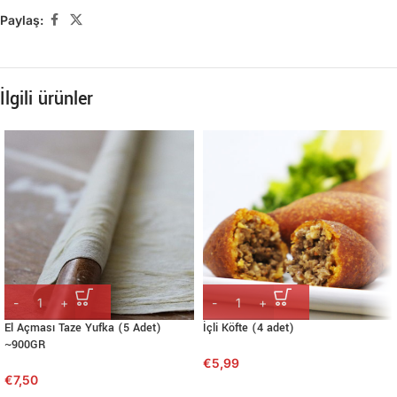
Paylaş:
İlgili ürünler
El Açması Taze Yufka (5 Adet)
İçli Köfte (4 adet)
~900GR
€
5,99
€
7,50