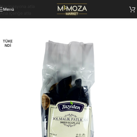
Navigasyona atla
Menü
Ana içeriğe atla
TÜKE
NDI