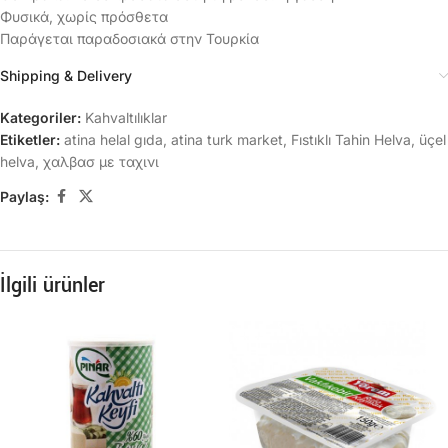
Φυσικά, χωρίς πρόσθετα
Παράγεται παραδοσιακά στην Τουρκία
Shipping & Delivery
Kategoriler:
Kahvaltılıklar
Etiketler:
atina helal gıda
,
atina turk market
,
Fıstıklı Tahin Helva
,
üçel
helva
,
χαλβασ με ταχινι
Paylaş:
İlgili ürünler