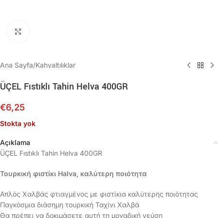
Büyütmek için tıklayın
Ana Sayfa
/
Kahvaltılıklar
ÜÇEL Fıstıklı Tahin Helva 400GR
€
6,25
Stokta yok
Açıklama
ÜÇEL Fıstıklı Tahin Helva 400GR
Τουρκική φιστίκι Halva, καλύτερη ποιότητα
Απλός Χαλβάς φτιαγμένος με φιστίκια καλύτερης ποιότητας
Παγκόσμια διάσημη τουρκική Ταχίνι Χαλβά
Θα πρέπει να δοκιμάσετε αυτή τη μοναδική γεύση