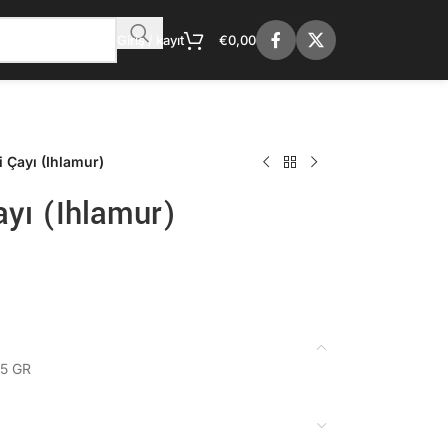
Giriş / kayıt
€
0,00
 Çayı (Ihlamur)
ayı (Ihlamur)
.5 GR