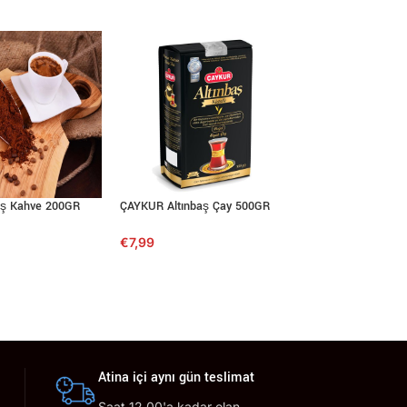
iş Kahve 200GR
ÇAYKUR Altınbaş Çay 500GR
NESCAFE CLASSIC
€
7,99
€
2,79
Atina içi aynı gün teslimat
Saat 12.00'a kadar olan