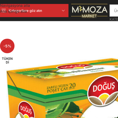
Navigasyona atla
Kategorilere göz atın
Ana içeriğe atla
KATE
-5%
TÜKEN
DI