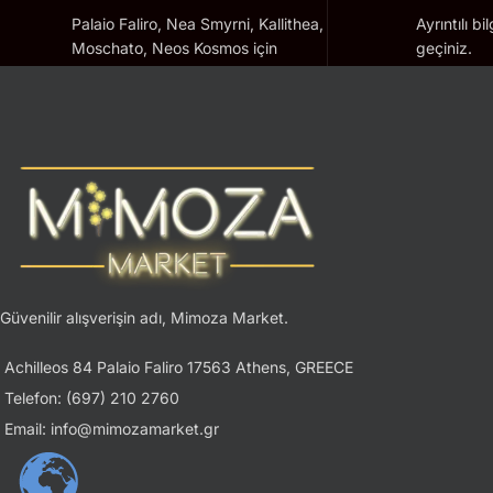
Palaio Faliro, Nea Smyrni, Kallithea,
Ayrıntılı bi
Moschato, Neos Kosmos için
geçiniz.
geçerlidir.
Güvenilir alışverişin adı, Mimoza Market.
Achilleos 84 Palaio Faliro 17563 Athens, GREECE
Telefon: (697) 210 2760
Email: info@mimozamarket.gr