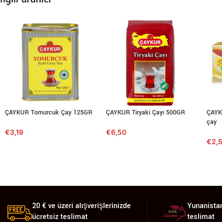
ÇAYKUR Tomurcuk Çay 125GR
ÇAYKUR Tiryaki Çayı 500GR
ÇAYKU
çay
€
3,19
€
6,50
€
2,
20 € ve üzeri alışverişlerinizde
Yunanistan
ücretsiz teslimat
teslimat