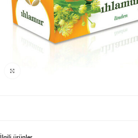
Büyütmek için tıklayın
İlgili ürünler