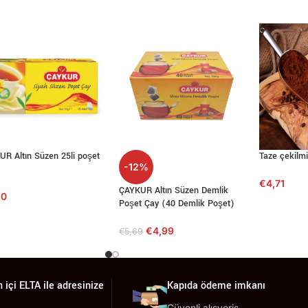
R Altın Süzen 25li poşet
Taze çekilm
-12%
€
4,71
ÇAYKUR Altın Süzen Demlik
50
Poşet Çay (40 Demlik Poşet)
€
4,99
€
5,69
 içi ELTA ile adresinize
Kapıda ödeme imkanı
Güvenli alışveriş