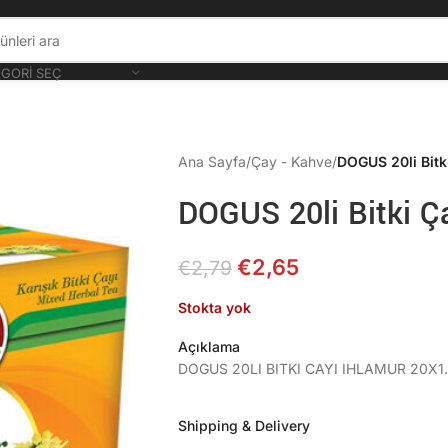
GORI SEÇ
Ana Sayfa
/
Çay - Kahve
/
DOGUS 20li Bitki
DOGUS 20li Bitki Ç
€
2,65
€
2,79
Stokta yok
Açıklama
DOGUS 20LI BITKI CAYI IHLAMUR 20X1
Shipping & Delivery