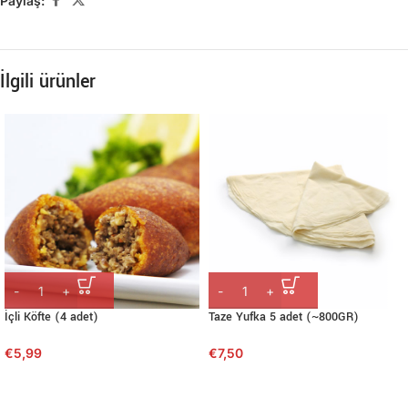
Paylaş:
İlgili ürünler
İçli Köfte (4 adet)
Taze Yufka 5 adet (~800GR)
€
5,99
€
7,50