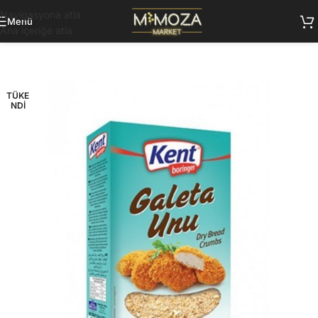
Navigasyona atla
Menü
Ana içeriğe atla
TÜKE
NDI