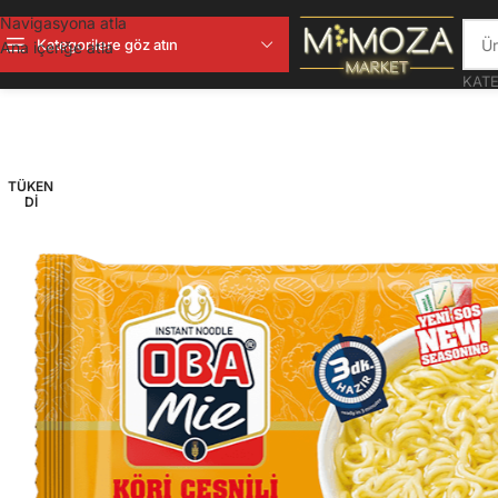
Navigasyona atla
Kategorilere göz atın
Ana içeriğe atla
KATE
TÜKEN
DI