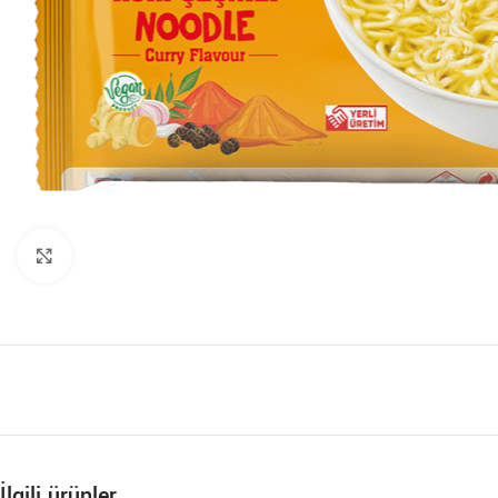
Büyütmek için tıklayın
İlgili ürünler