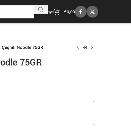
Giriş / kayıt
€
0,00
i Çeşnili Noodle 75GR
oodle 75GR