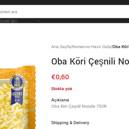
GORI SEÇ
Ana Sayfa
/
Konserve-Hazır Gıda
/
Oba Kör
Oba Köri Çeşnili N
€
0,60
Stokta yok
Açıklama
Oba Köri Çeşnili Noodle 75GR
Shipping & Delivery