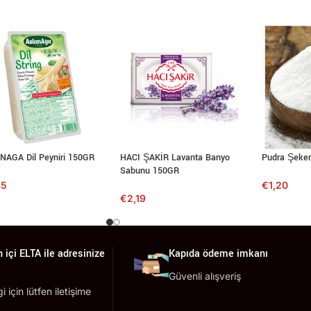
NAGA Dil Peyniri 150GR
HACI ŞAKİR Lavanta Banyo
Pudra Şeker
Sabunu 150GR
65
€
1,20
€
2,19
 içi ELTA ile adresinize
Kapıda ödeme imkanı
Güvenli alışveriş
lgi için lütfen iletişime