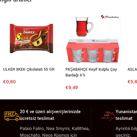
ULKER 8KEK Çikolatalı 55 GR
PAŞABAHÇE Keyif Kulplu Çay
ASLA
Bardağı 6’lı
€
0,60
€
5,
€
9,49
20 € ve üzeri alışverişlerinizde
Yunanistan
ücretsiz teslimat
teslimat
Palaio Faliro, Nea Smyrni, Kallithea,
Ayrıntılı bi
Moschato, Neos Kosmos için
geçiniz.