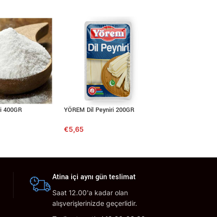
i 400GR
YÖREM Dil Peyniri 200GR
FALIM Karpuz Arom
Sakız (5’li Paket)
€
5,65
€
0,50
Atina içi aynı gün teslimat
Saat 12.00'a kadar olan
alışverişlerinizde geçerlidir.