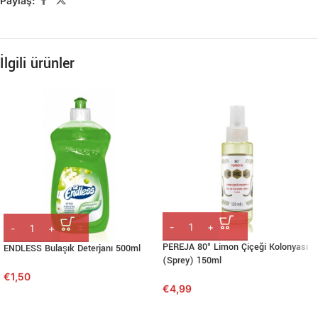
Paylaş:
İlgili ürünler
PEREJA 80° Limon Çiçeği Kolonyası
ENDLESS Bulaşık Deterjanı 500ml
(Sprey) 150ml
€
1,50
€
4,99