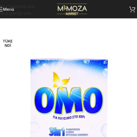
Navigasyona atla
Menü
Ana içeriğe atla
TÜKE
NDI