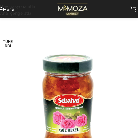
Navigasyona atla
Menü
Ana içeriğe atla
TÜKE
NDI