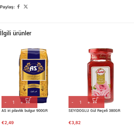
Paylaş:
İlgili ürünler
AS iri pilavlık bulgur 900GR
SEYIDOGLU Gül Reçeli 380GR
€
2,49
€
3,82