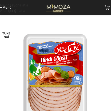
Navigasyona atla
Menü
Ana içeriğe atla
TÜKE
NDI