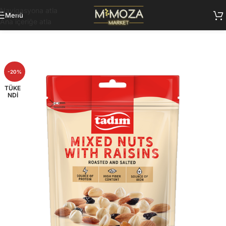
Navigasyona atla
Menü
Ana içeriğe atla
-20%
TÜKE
NDI